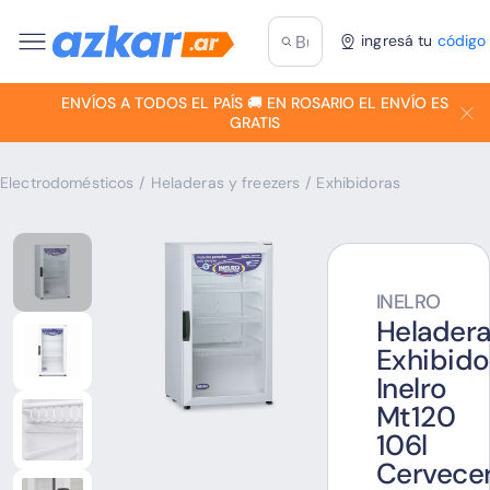
ingresá tu
código
ENVÍOS A TODOS EL PAÍS 🚚 EN ROSARIO EL ENVÍO ES
GRATIS
Electrodomésticos
/
Heladeras y freezers
/
Exhibidoras
INELRO
Helader
Exhibido
Inelro
Mt120
106l
Cervece