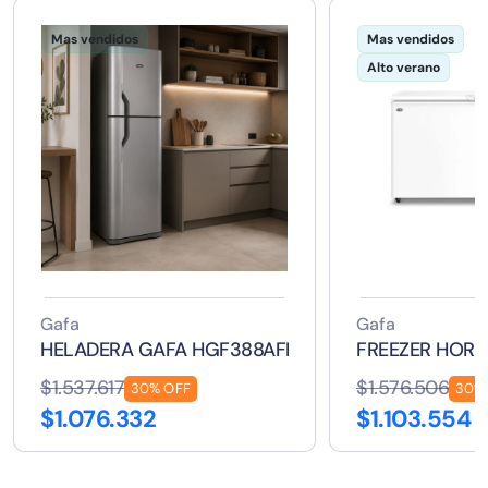
Mas vendidos
Mas vendidos
Alto verano
Gafa
Gafa
HELADERA GAFA HGF388AFP 374 LTS
FREEZER HOR 
$1.537.617
$1.576.506
30% OFF
30%
$1.076.332
$1.103.554