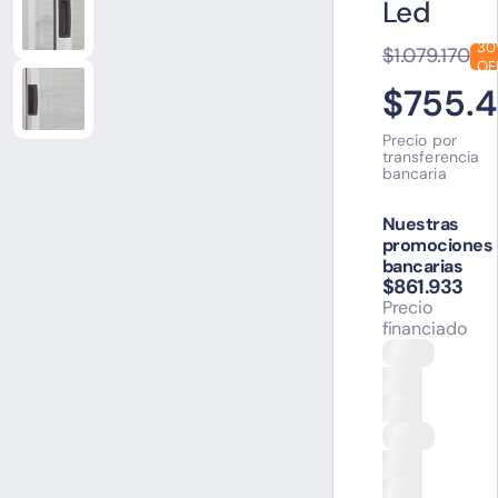
Led
30
$1.079.170
OF
$755.4
Precio por
transferencia
bancaria
Nuestras
promociones
bancarias
$861.933
Precio
financiado