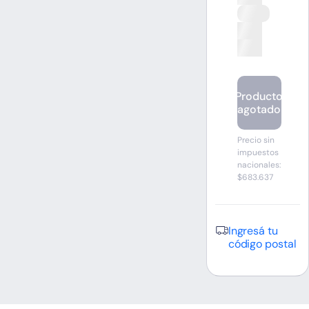
Producto
agotado
Precio sin
impuestos
nacionales:
$683.637
Ingresá tu
código postal