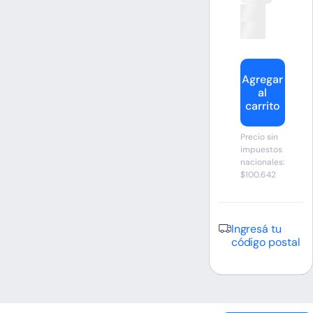
Agregar
al
carrito
Precio sin
impuestos
nacionales:
$100.642
Ingresá tu
código postal