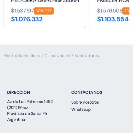
HELADERA GAFA HGF388AFP 374 LTS
FREEZER HOR 
$1.537.617
$1.576.506
30% OFF
30%
$1.076.332
$1.103.554
Electrodomésticos
/
Climatización
/
Ventiladores
DIRECCIÓN
CONTÁCTANOS
Av. de Las Palmeras 1452
Sobre nosotros
(2121) Pérez
Whatsapp
Provincia de Santa Fé
Argentina