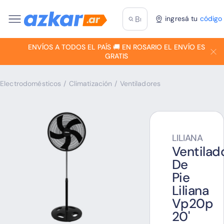
ingresá tu
código
ENVÍOS A TODOS EL PAÍS 🚚 EN ROSARIO EL ENVÍO ES
GRATIS
Electrodomésticos
/
Climatización
/
Ventiladores
LILIANA
Ventilad
De
Pie
Liliana
Vp20p
20'