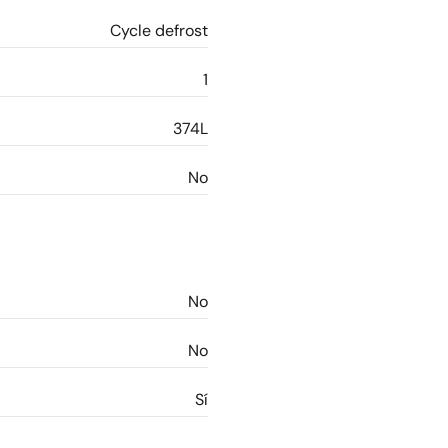
Cycle defrost
1
374L
No
No
No
Sí