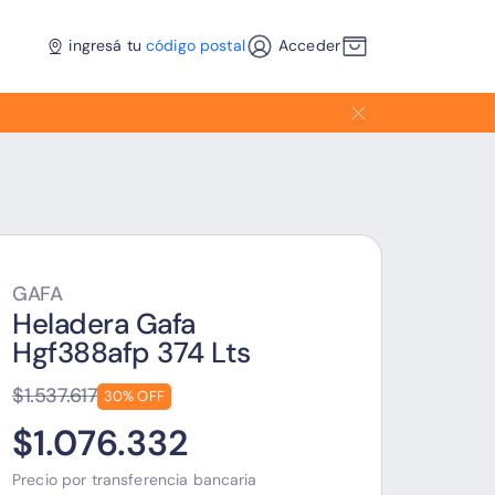
ingresá tu
código postal
Acceder
GAFA
Heladera Gafa
Hgf388afp 374 Lts
$1.537.617
30% OFF
$1.076.332
Precio por transferencia bancaria