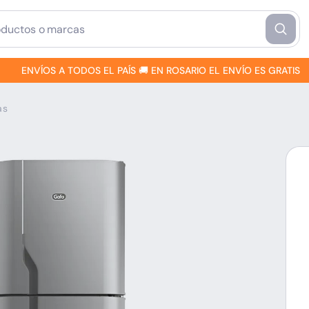
ENVÍOS A TODOS EL PAÍS 🚚 EN ROSARIO EL ENVÍO ES GRATIS
as