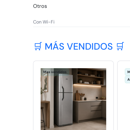
Otros
Con Wi-Fi
🛒 MÁS VENDIDOS 🛒
Mas vendidos
M
A