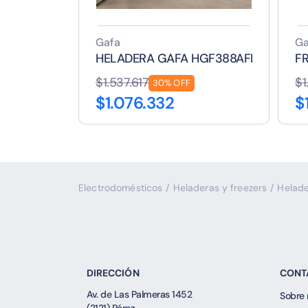
Gafa
Ga
HELADERA GAFA HGF388AFP 374 LTS
F
$1.537.617
$1
30% OFF
$1.076.332
$
Electrodomésticos
/
Heladeras y freezers
/
Helad
DIRECCIÓN
CONT
Av. de Las Palmeras 1452
Sobre 