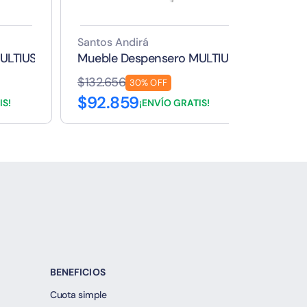
Santos Andirá
Santo
MULTIUSO FIT 2 PUERTAS MARRON
Mueble Despensero MULTIUSO FIT 2 PUER
Cómod
$132.656
$339
30% OFF
$92.859
$23
IS!
¡ENVÍO GRATIS!
BENEFICIOS
Cuota simple