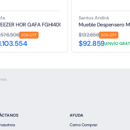
fa
Santos Andirá
REEZER HOR GAFA FGHI400B 402LTS
Mueble Despensero 
.576.506
$132.656
30% OFF
30% OFF
1.103.554
$92.859
¡ENVÍO GRAT
eras
ÁCTANOS
AYUDA
nosotros
Como Comprar