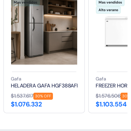
Mas vendidos
Mas vendidos
Alto verano
Gafa
Gafa
HELADERA GAFA HGF388AFP 374 LTS
FREEZER HOR 
$1.537.617
$1.576.506
30% OFF
30%
$1.076.332
$1.103.554