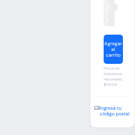
Agregar
al
carrito
Precio sin
impuestos
nacionales:
$170.143
Ingresá tu
código postal