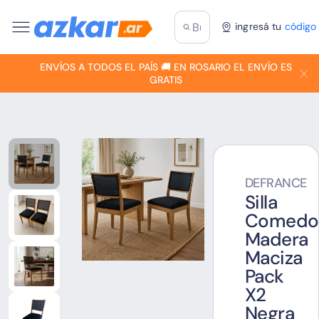
ingresá tu
código
ENVÍOS A TODOS EL PAÍS 🚚 EN ROSARIO EL ENVÍO ES
GRATIS
DEFRANCE
Silla
Comedo
Madera
Maciza
Pack
X2
Negra