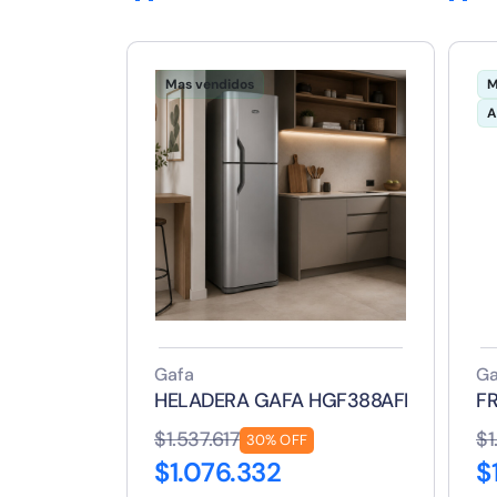
Mas vendidos
M
A
Gafa
Ga
HELADERA GAFA HGF388AFP 374 LTS
F
$1.537.617
$1
30% OFF
$1.076.332
$