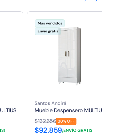
Mas vendidos
Mas v
Envío gratis
Envío 
Santos Andirá
Santo
MULTIUSO FIT 2 PUERTAS MARRON
Mueble Despensero MULTIUSO FIT 2 PUER
Cómod
$132.656
$339
30% OFF
$92.859
$23
IS!
¡ENVÍO GRATIS!