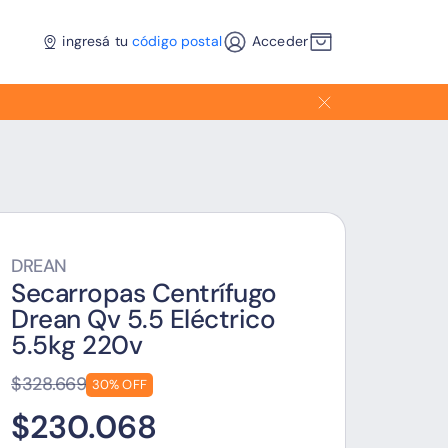
ingresá tu
código postal
Acceder
DREAN
Secarropas Centrífugo
Drean Qv 5.5 Eléctrico
5.5kg 220v
$328.669
30% OFF
$230.068