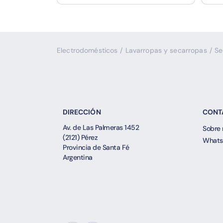
Electrodomésticos
/
Lavarropas y secarropas
/
Se
DIRECCIÓN
CONT
Av. de Las Palmeras 1452
Sobre 
(2121) Pérez
Whats
Provincia de Santa Fé
Argentina