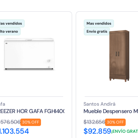
as vendidos
Mas vendidos
lto verano
Envío gratis
fa
Santos Andirá
REEZER HOR GAFA FGHI400B 402LTS
Mueble Despensero 
.576.506
$132.656
30% OFF
30% OFF
1.103.554
$92.859
¡ENVÍO GRAT