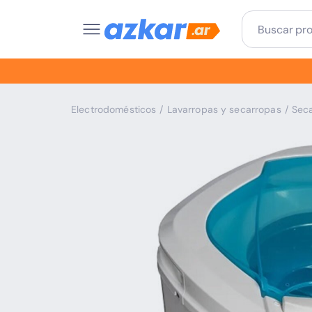
Electrodomésticos
/
Lavarropas y secarropas
/
Sec