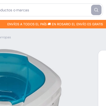
ENVÍOS A TODOS EL PAÍS 🚚 EN ROSARIO EL ENVÍO ES GRATIS
arropas